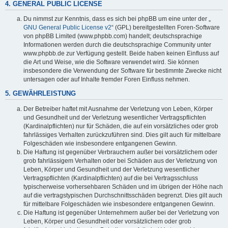
4. GENERAL PUBLIC LICENSE
Du nimmst zur Kenntnis, dass es sich bei phpBB um eine unter der „
GNU General Public License v2
“ (GPL) bereitgestellten Foren-Software
von phpBB Limited (www.phpbb.com) handelt; deutschsprachige
Informationen werden durch die deutschsprachige Community unter
www.phpbb.de zur Verfügung gestellt. Beide haben keinen Einfluss auf
die Art und Weise, wie die Software verwendet wird. Sie können
insbesondere die Verwendung der Software für bestimmte Zwecke nicht
untersagen oder auf Inhalte fremder Foren Einfluss nehmen.
5. GEWÄHRLEISTUNG
Der Betreiber haftet mit Ausnahme der Verletzung von Leben, Körper
und Gesundheit und der Verletzung wesentlicher Vertragspflichten
(Kardinalpflichten) nur für Schäden, die auf ein vorsätzliches oder grob
fahrlässiges Verhalten zurückzuführen sind. Dies gilt auch für mittelbare
Folgeschäden wie insbesondere entgangenen Gewinn.
Die Haftung ist gegenüber Verbrauchern außer bei vorsätzlichem oder
grob fahrlässigem Verhalten oder bei Schäden aus der Verletzung von
Leben, Körper und Gesundheit und der Verletzung wesentlicher
Vertragspflichten (Kardinalpflichten) auf die bei Vertragsschluss
typischerweise vorhersehbaren Schäden und im übrigen der Höhe nach
auf die vertragstypischen Durchschnittsschäden begrenzt. Dies gilt auch
für mittelbare Folgeschäden wie insbesondere entgangenen Gewinn.
Die Haftung ist gegenüber Unternehmern außer bei der Verletzung von
Leben, Körper und Gesundheit oder vorsätzlichem oder grob