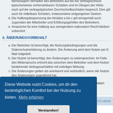
fahrlässigem Verhalten des Betreibers auf die bei Vertragsschluss
typischerweise vorhersehbaren Schäden und im Übrigen der Höhe
nach auf die vertragstypischen Durchschnittsschäden begrenzt. Dies gilt
auch für mittelbare Schäden, insbesondere entgangenen Gewinn.
Die Haftungsbegrenzung der Absätze a bis c gilt sinngemäß auch
zugunsten der Mitarbeiter und Erfüllungsgehilfen des Betreibers.
Ansprüche für eine Haftung aus zwingendem nationalem Recht bleiben
unberührt.
6. ÄNDERUNGSVORBEHALT
Der Betreiber ist berechtigt, die Nutzungsbedingungen und die
Datenschutzerklärung zu ändern. Die Änderung wird dem Nutzer per E-
Mail mitgeteilt.
Der Nutzer ist berechtigt, den Änderungen zu widersprechen. Im Falle
des Widerspruchs erlischt das zwischen dem Betreiber und dem Nutzer
bestehende Vertragsverhältnis mit sofortiger Wirkung.
Die Änderungen gelten als anerkannt und verbindlich, wenn der Nutzer
den Änderungen zugestimmt hat.
Informationen über den Umgang mit deinen persönlichen Daten
Diese Website nutzt Cookies, um dir den
sind in der Datenschutzerklärung enthalten.
bestmöglichen Komfort bei der Nutzung zu
bieten.
Mehr erfahren
Startseite
Foren-Übersicht
Alle Zeiten sind
UTC+02:00
Verstanden!
Powered by
phpBB
® Forum Software © phpBB Limited